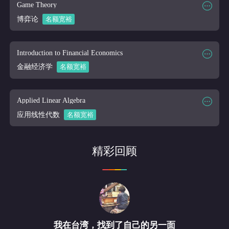
课程代码
MATH 400
Game Theory
课程讲师
Online
博弈论
名额宽裕
课程大纲
课程时段
2026/03/16-2026/04/10
课程代码
ECON 330
Introduction to Financial Economics
课程讲师
Online
金融经济学
名额宽裕
课程大纲
课程时段
2026/03/16-2026/04/10
课程代码
ECON 450
Applied Linear Algebra
课程讲师
Online
应用线性代数
名额宽裕
课程大纲
课程时段
2026/03/16-2026/04/10
课程代码
MATH 240
精彩回顾
课程讲师
Online
课程大纲
我在台湾，找到了自己的另一面